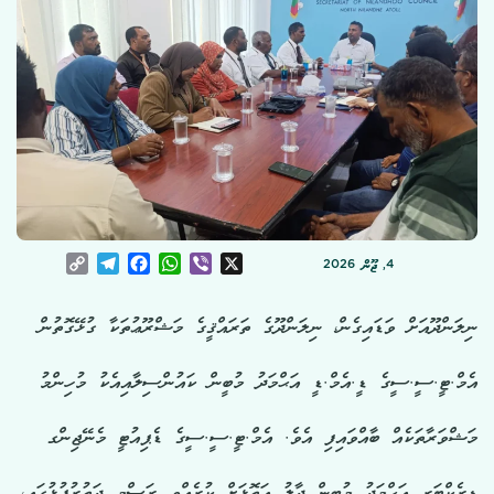
Copy
Telegram
Facebook
WhatsApp
Viber
X
4, ޖޫން 2026
Link
ނިލަންދޫއަށް ވަޑައިގެން، ނިލަންދޫގެ ތަރައްޤީގެ މަޝްރޫޢުތަކާ ގުޅޭގޮތުން
އެމް.ޓީ.ސީ.ސީގެ ޑީ.އެމް.ޑީ އަޙްމަދު މުބީން ކައުންސިލާއިއެކު މުހިންމު
މަޝްވަރާތަކެއް ބާއްވައިފި އެވެ. އެމް.ޓީ.ސީ.ސީގެ ޑެޕިއުޓީ މެނޭޖިންގ
ޑިރެކްޓަރ އަޙްމަދު މުބީން ދާލު އަތޮޅަށް ކުރެއްވި ރަސްމީ ދަތުރުފުޅުގައި،