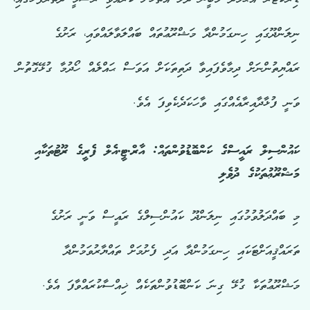
ނިލަންދޫގައި ހިނގަމުންދާ މަޝްރޫޢުތައް ބައްލަވާލައްވައި، ރަށުގެ
ރައްޔިތުންނަށް ދިމާވެފައިވާ ދަތިތަކަށް އަވަސް ޙައްލެއް ހޯދުމާ ގުޅޭގޮތުން
ވަނީ ފުޅާދާއިރާއެއްގައި ވާހަކަދެކެވިފަ އެވެ.
ކައުންސިލް ރައީސްގެ ކަންބޮޑުވުންތައް: އާރް.ޓީ.އެލް ފެރީގެ ރޫޓުތަކާއި
މަޝްރޫޢުތަކުގެ ދުވެލި
މި ބައްދަލުވުމުގައި ނިލަންދޫ ކައުންސިލްގެ ރައީސް ވަނީ ރަށުގެ
ތަރައްޤީއަށްޓަކައި ހިނގަމުންދާ އަދި ފެށުމަށް ތައްޔާރުވަމުންދާ
މަޝްރޫޢުތަކާ ގުޅޭ ގިނަ ކަންބޮޑުވުންތަކެއް ޚިއްސާކުރައްވާފަ އެވެ.