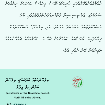
ހުއްޓުމެއްނެތްގޮތެއްގައި ކުރިއަށްގެންގޮސް، ވީހާވެސް އަވަހަކަށް ނިންމުމަށް
ސަރުކާރާއި އެމް.ޓީ.ސީ.ސީން މެދުކެނޑުމެއްނެތްގޮތެއްގައި ބުރަ
މަސައްކަތްތަކެއް ކުރަމުންދާ ކަމަށެވެ. އަދި ނިލަންދޫގެ މަޝްރޫޢުތަކަށް
ދިމާވެފައިވާ ހުރަސްތައް ނައްތާލުމަށް ޚާއްޞަ ސަމާލުކަމެއް ދެއްވާނެކަމުގެ
ޔަގީންކަން އޭނާ ދެއްވި އެވެ.
ނިލަންދެއަތޮޅު އުތުރުބުރީ ނިލަންދޫ
ކައުންސިލް އިދާރާ
Secretariate of the Nilandhoo Council,
North Nilandhe Atholhu
6740016