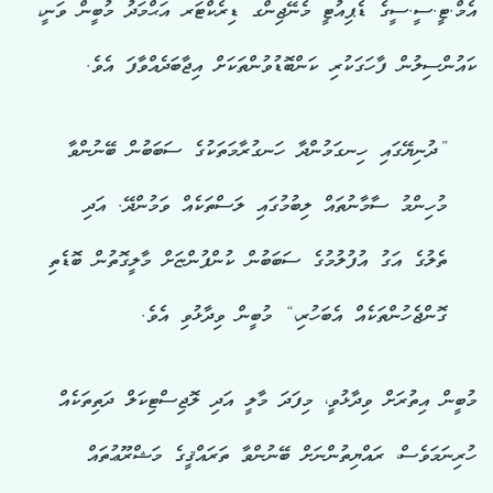
އެމް.ޓީ.ސީ.ސީގެ ޑެޕިއުޓީ މެނޭޖިންގ ޑިރެކްޓަރ އަޙްމަދު މުބީން ވަނީ،
ކައުންސިލުން ފާހަގަކުރި ކަންބޮޑުވުންތަކަށް އިޖާބަދެއްވާފަ އެވެ.
”ދުނިޔޭގައި ހިނގަމުންދާ ހަނގުރާމަތަކުގެ ސަބަބުން ބޭނުންވާ
މުހިންމު ސާމާނުތައް ލިބުމުގައި ލަސްތަކެއް ވަމުންދޭ. އަދި
ތެލުގެ އަގު އުފުލުމުގެ ސަބަބުން ކުންފުންޏަށް މާލީގޮތުން ބޮޑެތި
ގޮންޖެހުންތަކެއް އެބަހުރި،“ މުބީން ވިދާޅުވި އެވެ.
މުބީން އިތުރަށް ވިދާޅުވީ، މިފަދަ މާލީ އަދި ލޮޖިސްޓިކަލް ދަތިތަކެއް
ހުރިނަމަވެސް، ރައްޔިތުންނަށް ބޭނުންވާ ތަރައްޤީގެ މަޝްރޫޢުތައް