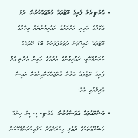
އާރް.ޓީ.އެލް ފެރީގެ ރޫޓުތައް މުރާޖަޢާކުރުން:
ދާލު
އަތޮޅުގެ ކައިރި ރަށްރަށުގެ ރައްޔިތުންނަށް މިހާރުގެ
ރޫޓުތައް ހުރިގޮތުން ދަތުރުފަތުރަށް ބޮޑު ހޭދައެއް
ކުރަންޖެހޭތީ، ރައްޔިތުންގެ އެދުމުގެ މަތިން އާރް.ޓީ.އެލް
ފެރީގެ ރޫޓުތައް އަލުން މުރާޖަޢާކޮށްދިނުމަށް ރައީސް
އެދިލެއްވި އެވެ.
މަޝްރޫޢުތައް އަވަސްކުރުން:
އެމް.ޓީ.ސީ.ސީން ހިންގާ
މަޝްރޫޢުތަކުގެ ދުވެލި މިހާރަށްވުރެ ހަލުވިކުރަންޖެހޭކަން