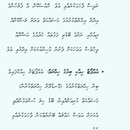
ރައީސް ފާހަގަކުރެއްވި އެވެ. ޚާއްޞަކޮށް، އާ ފުލުހުންގެ
އިދާރާ ޢިމާރާތްކުރުމުގެ މަސައްކަތް ވަރަށް ލަސްކޮށްދާ
ދިއުމާއި، ރަށުގެ ބޮޑެތި މަގުތައް ހެދުމުގެ މަޝްރޫޢު
ވީހާވެސް އަވަހަކަށް ފެށުން މުހިންމުކަމަށް ވިދާޅުވި އެވެ.
އެއާޕޯޓް ހިއްކި ބިމުގެ ހިމާޔަތް:
އެއާޕޯޓަށް ހިއްކާފައިވާ
ބިން ހިމާޔަތްކުރުމުގެ (ގޮނޑުދޮށް ހިމާޔަތްކުރުން)
މަސައްކަތް ކުރިއަށްދާއިރު، ބޮޑު ހިލަ ހުސްވަމުންދާތީ
އެކަމަށް އަވަސް ޙައްލެއް ބޭނުންވާކަން ފާހަގަކުރެއްވި