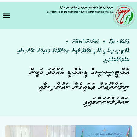
ނިލަންދެއަތޮޅު އުތުރުބުރީ ނިލަންދޫ ކައުންސިލް އިދާރާ
Secretariate of the Nilandhoo Council, North Nilandhe Atholhu
ފުރަތަމަ ސަފުޙާ
ޚަބަރު/ނޫސްބަޔާން
އެމް.ޓީ.ސީ.ސީގެ ޑީ.އެމް.ޑީ އަޙްމަދު މުބީން ނިލަންދޫއަށް ވަޑައިގެން ކައުންސިލާއި
ބައްދަލުކުރަށްވައިފި
އެމް.ޓީ.ސީ.ސީގެ ޑީ.އެމް.ޑީ އަޙްމަދު މުބީން
ނިލަންދޫއަށް ވަޑައިގެން ކައުންސިލާއި
ބައްދަލުކުރަށްވައިފި