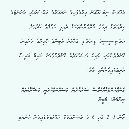
އެގޮތުން، ނިލަންދޫއަށް ދިމާވެފައިވާ ނަރުދަމާގެ މައްސަލައާއި ކަރަންޓުގެ
ޚިދުމަތަށް ދިމާވާ ބުރޫއެރުންތަކަށް ދާއިމީ ޙައްލެއް ހޯދުމަށް
އެމް.ޓީ.ސީ.ސީގެ ޑީ.އެމް.ޑީ އަޙްމަދު މުބީންގެ ދާއިރާގެ ތެރެއިން
ކޮށްދެވެންހުރި ހުރިހާ މަސައްކަތެއް ކޮށްދެއްވުމަށް ނައިބު ރައީސް
އެދިވަޑައިގެންނެވި އެވެ.
ގޮންޖެހުންތަކާއެކުވެސް ސަރުކާރުން މަސައްކަތްކުރަނީ މަޝްރޫޢުތައް
ނިންމަން: މުބީން
ޒޯން 1، 2 އަދި 6 ގެ މަޝްރޫޢުތަކާ ހަވާލުވެވަޑައިގެން ހުންނެވި