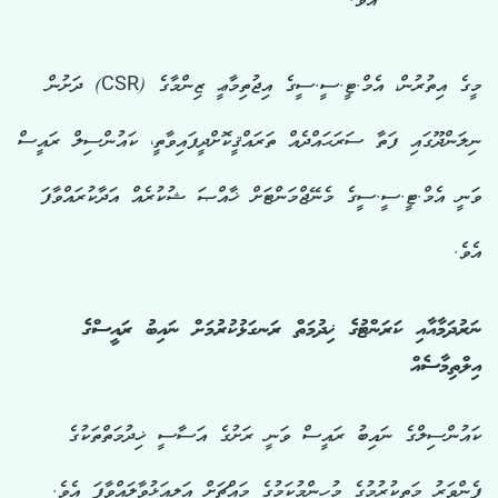
އެވެ.
މީގެ އިތުރުން، އެމް.ޓީ.ސީ.ސީގެ އިޖުތިމާޢީ ޒިންމާގެ (CSR) ދަށުން
ނިލަންދޫގައި ފަތާ ސަރަޙައްދެއް ތަރައްޤީކޮށްދީފައިވާތީ، ކައުންސިލް ރައީސް
ވަނީ އެމް.ޓީ.ސީ.ސީގެ މެނޭޖްމަންޓަށް ޚާއްޞަ ޝުކުރެއް އަދާކުރައްވާފަ
އެވެ.
ނަރުދަމާއާއި ކަރަންޓުގެ ޚިދުމަތް ރަނގަޅުކުރުމަށް ނައިބު ރައީސްގެ
އިލްތިމާސެއް
ކައުންސިލްގެ ނައިބު ރައީސް ވަނީ ރަށުގެ އަސާސީ ޚިދުމަތްތަކުގެ
ފެންވަރު މަތިކުރުމުގެ މުހިންމުކަމުގެ މައްޗަށް އަލިއަޅުވާލައްވާފަ އެވެ.