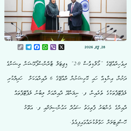
Copy
Telegram
Facebook
WhatsApp
Viber
X
28, ޖޫން 2026
Link
ދިވެހިރާއްޖޭގެ ”މޯލްޑިވްސް 2.0“ ޑިޖިޓަލް ޓްރާންސްފޯމޭޝަން ވިޝަންގެ
ދަށުން، އިންޑިއާ ހައި ކޮމިޝަނުން ރާއްޖޭގެ 6 ދާއިރާއަކަށް
ހަދިޔާކުރި
ލެޕްޓޮޕްތަކުގެ ތެރެއިން، ފ. ނިލަންދޫ ދާއިރާއަށް ލިބުނު ލެޕްޓޮޕްތައް
ދާއިރާގެ މެންބަރު ފާތިމަތު ސައުދާ ކައުންސިލަށާއި ފ. އަތޮޅު
ހޮސްޕިޓަލަށް ހަވާލުކުރައްވައިފިއެވެ.