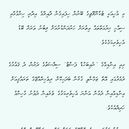
މި އެހީއަކީ ޓެކްނޮލޮޖީގެ ބޭނުން ހިފައިގެން ދާއިރާގެ އިދާރީ ހިންގުމާއި
ސިއްހީ ޚިދުމަތްތައް އިތުރަށް ހަރުދަނާކުރުމަށް ލިބުނު ވަރަށް ބޮޑު
އެހީތެރިކަމެކެވެ.
މިއީ އިންޑިއާގެ ”ނެއިބަހުޑް ފަސްޓް“ ސިޔާސަތުގެ ދަށުން، ދެ ޤައުމުގެ
ދެމެދުގައި އޮތް ޒަމާންވީ ގުޅުން ބަދަހިކޮށް، ދިވެހިރާއްޖޭގެ ތަރައްޤީއަށް
އިންޑިއާއިން ދެމުން އަންނަ އެހީތެރިކަމުގެ ތެރެއިން ދެވުނު މުހިންމު
ހަދިޔާއެކެވެ.