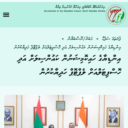
ނިލަންދެއަތޮޅު އުތުރުބުރީ ނިލަންދޫ ކައުންސިލް އިދާރާ
Secretariate of the Nilandhoo Council, North Nilandhe Atholhu
ފުރަތަމަ ސަފުޙާ
ޚަބަރު/ނޫސްބަޔާން
އިންޑިޔާގެ ހައިކޮމިޝަނުން ކައުންސިލަށް އަދި ހޮސްޕިޓަލްއަށް ލެޕްޓޮޕް ހަދިޔާކުރުން
އިންޑިޔާގެ ހައިކޮމިޝަނުން ކައުންސިލަށް އަދި
ހޮސްޕިޓަލްއަށް ލެޕްޓޮޕް ހަދިޔާކުރުން