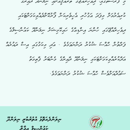
މި ފުރުސަތުގައި، ދިވެހިރާއްޖޭގެ ތަރައްޤީއަށާއި ނިލަންދޫ ދާއިރާގެ
ކުރިއެރުމަށް މިފަދަ އަގުހުރި އެހީތެރިކަން ފޯރުކޮށްދެއްވިކަމަށްޓަކައި
ދިވެހިރާއްޖޭގައި ހުންނަ އިންޑިއާގެ ހައިކޮމިޝަށް ނިލަންދޫ ކައުންސިލްގެ
ފަރާތުން ހާއްސަ ޝުކުރު ދަންނަވަމެވެ . އަދި މިކަމުގައި އިސް ދައުރެއް
އަދާކުރެއްވިކަމަށްޓަކައި ނިލަންދޫ ދާއިރާގެ މެންބަރު ފާތިމަތު
ސައުދާއަށްވެސް ހާއްސަ ޝުކުރު ދަންނަވަމެވެ.
ނިލަންދެއަތޮޅު އުތުރުބުރީ ނިލަންދޫ
ކައުންސިލް އިދާރާ