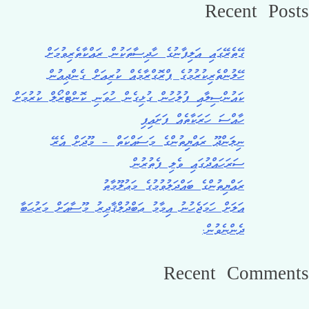
Recent Posts
ގޭތެރޭގައި އަލިފާނުގެ ހާދިސާތަކުން ރައްކާތެރިވުމަށް
ހޭލުންތެރިކުރުމުގެ ޕްރޮގްރާމެއް ކުރިއަށް ގެންދިއުން
ކައުންސިލާއި ފުލުހުން ގުޅިގެން ހުވަނި ކޮންޓްރޯލް ކުރުމަށް
ހާއްސަ ހަރަކާތެއް ފަށައިފި
ނިލަންދޫ ރައްޔިތުންގެ މަސައްކަތް – މޫދަށް އެރޭ
ސަރަހައްދުގައި ވެލި ފެތުރުން
ރައްޔިތުންގެ ބައްދަލުވުމުގެ މަޢުލޫމާތު
އަލަށް ހަމަޖެހުނު އިމާމު ޢަބްދުލްޤާދިރު މޫސާއަށް މަރުޙަބާ
ދެންނެވުން.
Recent Comments