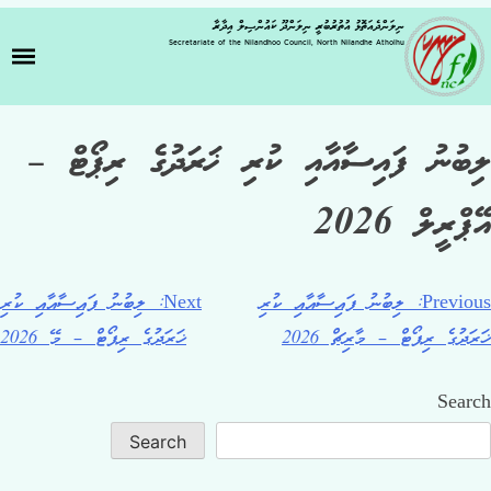
ނިލަންދެއަތޮޅު އުތުރުބުރީ ނިލަންދޫ ކައުންސިލް އިދާރާ
Secretariate of the Nilandhoo Council, North Nilandhe Atholhu
ލިބުނު ފައިސާއާއި ކުރި ޚަރަދުގެ ރިޕޯޓް –
އޭޕްރީލް 2026
Previous:
ލިބުނު ފައިސާއާއި ކުރި
Next:
ލިބުނު ފައިސާއާއި ކުރި
ޚަރަދުގެ ރިޕޯޓް – މާރިޗް 2026
ޚަރަދުގެ ރިޕޯޓް – މޭ 2026
Search
Search