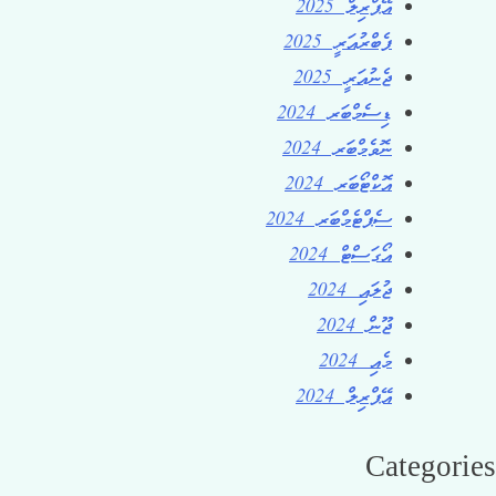
އޭޕްރިލް 2025
ފެބްރުއަރީ 2025
ޖެނުއަރީ 2025
ޑިސެމްބަރ 2024
ނޮވެމްބަރ 2024
އޮކްޓޯބަރ 2024
ސެޕްޓެމްބަރ 2024
އޯގަސްޓް 2024
ޖުލައި 2024
ޖޫން 2024
މެއި 2024
އޭޕްރިލް 2024
Categories