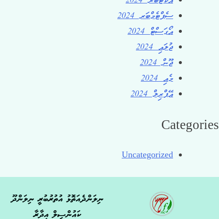
އޮކްޓޯބަރ 2024
ސެޕްޓެމްބަރ 2024
އޯގަސްޓް 2024
ޖުލައި 2024
ޖޫން 2024
މެއި 2024
އޭޕްރިލް 2024
Categories
Uncategorized
ނިލަންދެއަތޮޅު އުތުރުބުރީ ނިލަންދޫ
ކައުންސިލް އިދާރާ