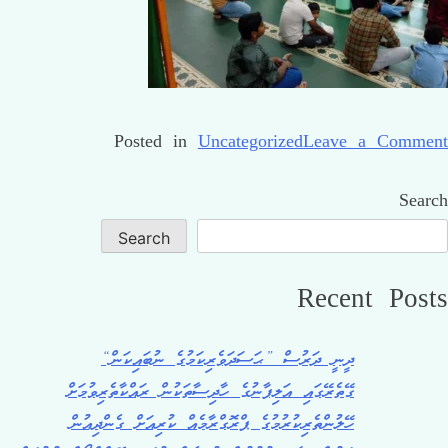
Posted in
Uncategorized
Leave a Comment
Search
Search
Recent Posts
ދީނީ ދަރުސް ”ޙަސަދަވެރިކަމުގެ ނުބައިކަން“
ގޭތެރޭގައި އަލިފާނުގެ ހާދިސާތަކުން ރައްކާތެރިވުމަށް
ހޭލުންތެރިކުރުމުގެ ޕްރޮގްރާމެއް ކުރިއަށް ގެންދިއުން