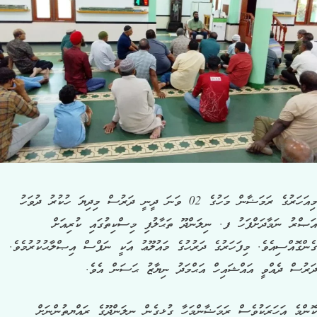
މިއަހަރުގެ ރަމަޟާން މަހުގެ 02 ވަނަ ދީނީ ދަރުސް މިދިޔަ ހުކުރު ދުވަހު
އަޞްރު ނަމާދަށްފަހު ފ. ނިލަންދޫ ތަޙާލުފި މިސްކިތުގައި ކުރިއަށް
ގެންގޮއްސިއެވެ. މިފަހަރުގެ ދަރުހުގެ މައުލޫޢު އަކީ ނަފްސް އިޞްލާޙުކުރުމެވެ.
ދަރުސް ދެއްވީ އައްޝައިހް އަޙްމަދު ނިޔާޒު ޙަސަން އެވެ.
ކޮންމެ އަހަރަކުވެސް ރަމަޟާންމަހާ ގުޅިގެން ނިލަންދޫގެ ރައްޔިތުންނަށް