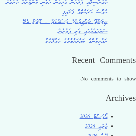
ކައުންސިލާއި ފުލުހުން ގުޅިގެން ހުވަނި ކޮންޓްރޯލް ކުރުމަށް
ހާއްސަ ހަރަކާތެއް ފަށައިފި
ނިލަންދޫ ރައްޔިތުންގެ މަސައްކަތް – މޫދަށް އެރޭ
ސަރަހައްދުގައި ވެލި ފެތުރުން
ރައްޔިތުންގެ ބައްދަލުވުމުގެ މަޢުލޫމާތު
Recent Comments
No comments to show.
Archives
އޯގަސްޓް 2026
ޖުލައި 2026