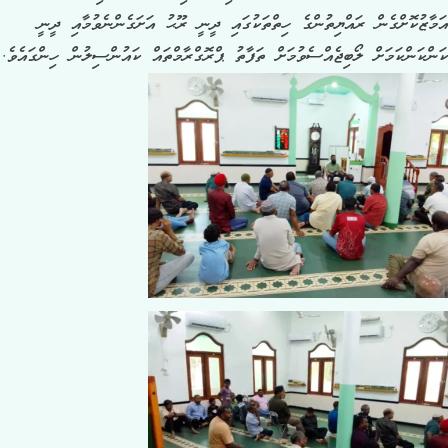
އަމާޒުކޮށްގެން ރައްޔިތުންގެ ހިތްތަކުގައި ދީނީ ރޫޙު އަށަގެންނެވުމާއި ދީނީ
ކަންކަންކަމަށް ލޯބިޖެއްސެވުމަށް ތަފާތު ޕްރޮގްރާމްތައް ކައުންސިލުން ހިންގައެވެ.