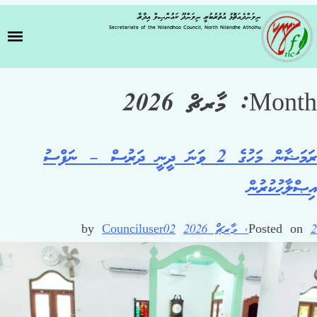
ނިލަންދެއަތޮޅު އުތުރުބުރީ ނިލަންދޫ ކައުންސިލް އިދާރާ
Secretariate of the Nilandhoo Council, North Nilandhe Atholhu
Month:
މާރޗް 2026
ރަމަޟާން މަހުގެ 2 ވަނަ ދީނީ ދަރުސް – ނަފްސު
އިޞްލާޙުކުރުން
2, މާރޗް 2026
Posted on
by
Counciluser02